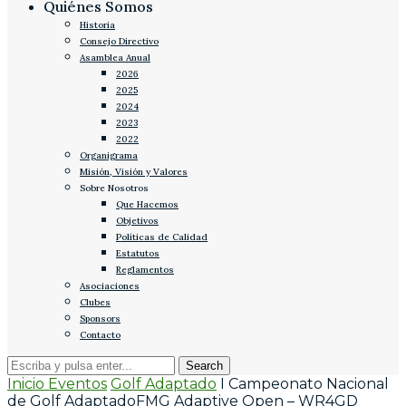
Quiénes Somos
Historia
Consejo Directivo
Asamblea Anual
2026
2025
2024
2023
2022
Organigrama
Misión, Visión y Valores
Sobre Nosotros
Que Hacemos
Objetivos
Políticas de Calidad
Estatutos
Reglamentos
Asociaciones
Clubes
Sponsors
Contacto
Inicio
Eventos
Golf Adaptado
I Campeonato Nacional
de Golf AdaptadoFMG Adaptive Open – WR4GD