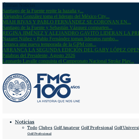
Últimas Noticias
Santiago de la Fuente repite la hazaña y...
Alejandro González toma el liderato del México City...
MIAH RIVAS Y PABLO FERNÁNDEZ SE CORONAN EN...
Santiago de la Fuente y Sebastián Vázquez comparten...
REGINA JIMÉNEZ Y ALEJANDRO GAVITO LIDERAN LA PRI
Nazaret Núñez y Pablo Fernández toman lideratos rumbo...
Arranca una nueva temporada de la GPM con...
ARRANCA LA SEGUNDA EDICIÓN DEL GABY LÓPEZ OPE
Palabras del Presidente, Agosto 2026
Leonardo Lavalle conquista el Campeonato Nacional Stroke Play...
Noticias
Todo
Clubes
Golf Amateur
Golf Profesional
Golf Univers
Golf Profesional