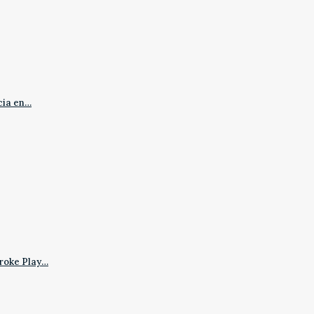
cia en…
roke Play…