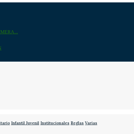
MERA...
N
itario
Infantil Juvenil
Institucionales
Reglas
Varias