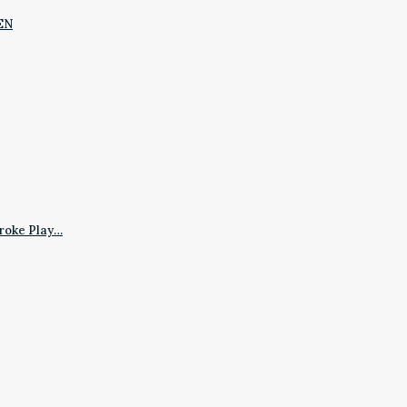
EN
roke Play…