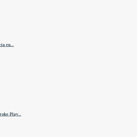
cia en…
roke Play…