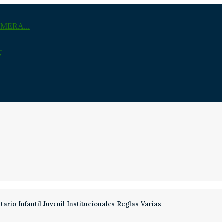
MERA...
N
itario
Infantil Juvenil
Institucionales
Reglas
Varias