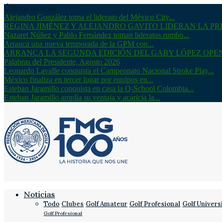
Últimas Noticias
Alejandro González toma el liderato del México City...
REGINA JIMÉNEZ Y ALEJANDRO GAVITO LIDERAN LA PRI
Nazaret Núñez y Pablo Fernández toman lideratos rumbo...
Arranca una nueva temporada de la GPM con...
ARRANCA LA SEGUNDA EDICIÓN DEL GABY LÓPEZ OPE
Palabras del Presidente, Agosto 2026
Leonardo Lavalle conquista el Campeonato Nacional Stroke Play...
México finaliza en tercer lugar por equipos en...
Esteban Jaramillo conquista en casa la Q-School Colombia...
Esteban Jaramillo amplía su ventaja y acaricia la...
Noticias
Todo
Clubes
Golf Amateur
Golf Profesional
Golf Univers
Golf Profesional