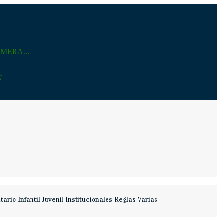
MERA...
N
itario
Infantil Juvenil
Institucionales
Reglas
Varias