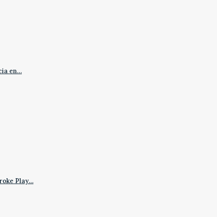
cia en…
roke Play…