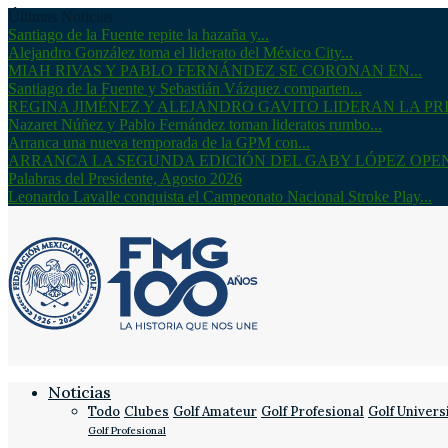
Últimas Noticias
Santiago de la Fuente repite la hazaña y...
Alejandro González toma el liderato del México City...
MIAH RIVAS Y PABLO FERNÁNDEZ SE CORONAN EN...
Santiago de la Fuente y Sebastián Vázquez comparten...
REGINA JIMÉNEZ Y ALEJANDRO GAVITO LIDERAN LA PRI
Nazaret Núñez y Pablo Fernández toman lideratos rumbo...
Arranca una nueva temporada de la GPM con...
ARRANCA LA SEGUNDA EDICIÓN DEL GABY LÓPEZ OPE
Palabras del Presidente, Agosto 2026
Leonardo Lavalle conquista el Campeonato Nacional Stroke Play...
Noticias
Todo
Clubes
Golf Amateur
Golf Profesional
Golf Univers
Golf Profesional