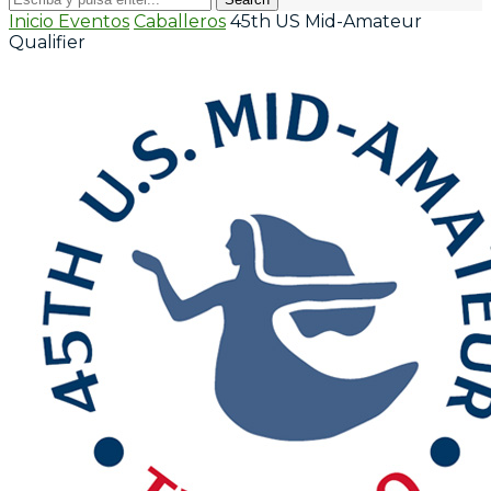
Inicio
Eventos
Caballeros
45th US Mid-Amateur
Qualifier