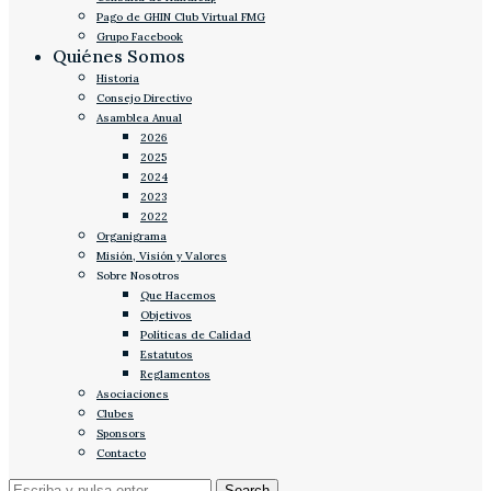
Pago de GHIN Club Virtual FMG
Grupo Facebook
Quiénes Somos
Historia
Consejo Directivo
Asamblea Anual
2026
2025
2024
2023
2022
Organigrama
Misión, Visión y Valores
Sobre Nosotros
Que Hacemos
Objetivos
Políticas de Calidad
Estatutos
Reglamentos
Asociaciones
Clubes
Sponsors
Contacto