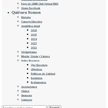
Pago de GHIN Club Virtual FMG
Grupo Facebook
Quiénes Somos
Historia
Consejo Directivo
Asamblea Anual
2026
2025
2024
2023
2022
Organigrama
Misión, Visión y Valores
Sobre Nosotros
Que Hacemos
Objetivos
Políticas de Calidad
Estatutos
Reglamentos
Asociaciones
Clubes
Sponsors
Contacto