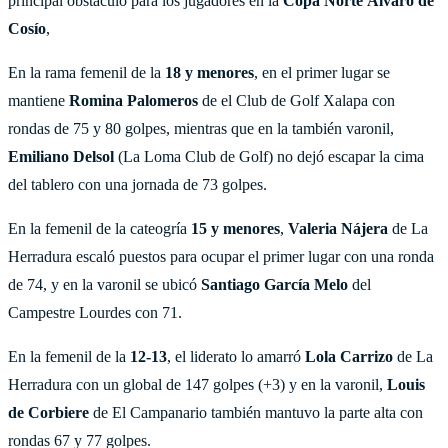
principal obstáculo para los jugadores en la
Copa Norte Álvaro de
Cosío
,
En la rama femenil de la
18 y menores
, en el primer lugar se
mantiene
Romina Palomeros
de el Club de Golf Xalapa con
rondas de 75 y 80 golpes, mientras que en la también varonil,
Emiliano Delsol
(La Loma Club de Golf) no dejó escapar la cima
del tablero con una jornada de 73 golpes.
En la femenil de la cateogría
15 y menores
,
Valeria Nájera
de La
Herradura escaló puestos para ocupar el primer lugar con una ronda
de 74, y en la varonil se ubicó
Santiago García Melo
del
Campestre Lourdes con 71.
En la femenil de la
12-13
, el liderato lo amarró
Lola Carrizo
de La
Herradura con un global de 147 golpes (+3) y en la varonil,
Louis
de Corbiere
de El Campanario también mantuvo la parte alta con
rondas 67 y 77 golpes.