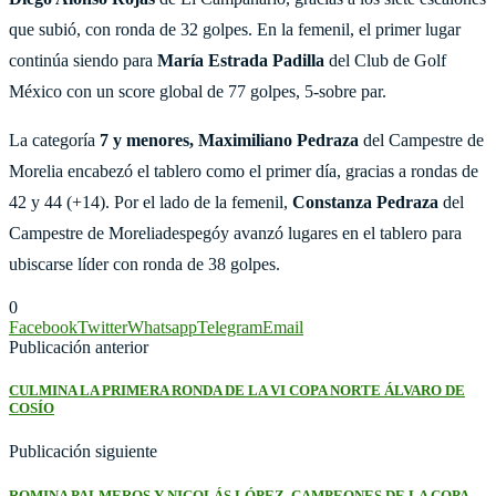
que subió, con ronda de 32 golpes. En la femenil, el primer lugar
continúa siendo para
María Estrada Padilla
del Club de Golf
México con un score global de 77 golpes, 5-sobre par.
La categoría
7 y menores,
Maximiliano Pedraza
del Campestre de
Morelia encabezó el tablero como el primer día, gracias a rondas de
42 y 44 (+14). Por el lado de la femenil,
Constanza Pedraza
del
Campestre de Moreliadespegóy avanzó lugares en el tablero para
ubiscarse líder con ronda de 38 golpes.
0
Facebook
Twitter
Whatsapp
Telegram
Email
Publicación anterior
CULMINA LA PRIMERA RONDA DE LA VI COPA NORTE ÁLVARO DE
COSÍO
Publicación siguiente
ROMINA PALMEROS Y NICOLÁS LÓPEZ, CAMPEONES DE LA COPA