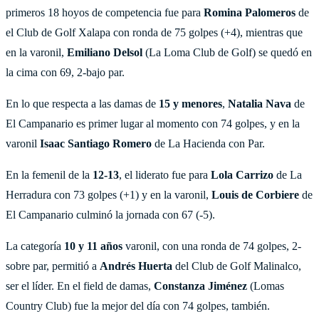
primeros 18 hoyos de competencia fue para
Romina Palomeros
de
el Club de Golf Xalapa con ronda de 75 golpes (+4), mientras que
en la varonil,
Emiliano Delsol
(La Loma Club de Golf) se quedó en
la cima con 69, 2-bajo par.
En lo que respecta a las damas de
15 y menores
,
Natalia Nava
de
El Campanario es primer lugar al momento con 74 golpes, y en la
varonil
Isaac Santiago Romero
de La Hacienda con Par.
En la femenil de la
12-13
, el liderato fue para
Lola Carrizo
de La
Herradura con 73 golpes (+1) y en la varonil,
Louis de Corbiere
de
El Campanario culminó la jornada con 67 (-5).
La categoría
10 y 11 años
varonil, con una ronda de 74 golpes, 2-
sobre par, permitió a
Andrés Huerta
del Club de Golf Malinalco,
ser el líder. En el field de damas,
Constanza Jiménez
(Lomas
Country Club) fue la mejor del día con 74 golpes, también.