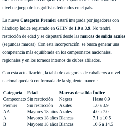
nivel de juego de los golfistas federados en el país.
La nueva
Categoría Premier
estará integrada por jugadores con
hándicap índice registrado en GHIN de
1.0 a 3.9
. No tendrá
restricción de edad y se disputará desde las
marcas de salida azules
(segundas marcas). Con esta incorporación, se busca generar una
competencia más equilibrada en los campeonatos nacionales,
regionales y en los torneos internos de clubes afiliados.
Con esta actualización, la tabla de categorías de caballeros a nivel
nacional quedará conformada de la siguiente manera:
Categoría
Edad
Marcas de salida
Índice
Campeonato
Sin restricción
Negras
Hasta 0.9
Premier
Sin restricción
Azules
1.0 a 3.9
AA
Mayores 18 años
Azules
4.0 a 7.0
A
Mayores 18 años
Blancas
7.1 a 10.5
B
Mayores 18 años
Blancas
10.6 a 14.5