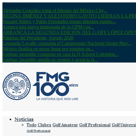
Últimas Noticias
Alejandro González toma el liderato del México City...
REGINA JIMÉNEZ Y ALEJANDRO GAVITO LIDERAN LA PRI
Nazaret Núñez y Pablo Fernández toman lideratos rumbo...
Arranca una nueva temporada de la GPM con...
ARRANCA LA SEGUNDA EDICIÓN DEL GABY LÓPEZ OPE
Palabras del Presidente, Agosto 2026
Leonardo Lavalle conquista el Campeonato Nacional Stroke Play...
México finaliza en tercer lugar por equipos en...
Esteban Jaramillo conquista en casa la Q-School Colombia...
Esteban Jaramillo amplía su ventaja y acaricia la...
Noticias
Todo
Clubes
Golf Amateur
Golf Profesional
Golf Univers
Golf Profesional