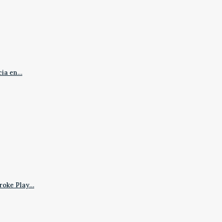
cia en…
roke Play…