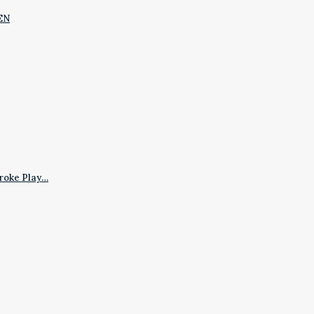
EN
roke Play…