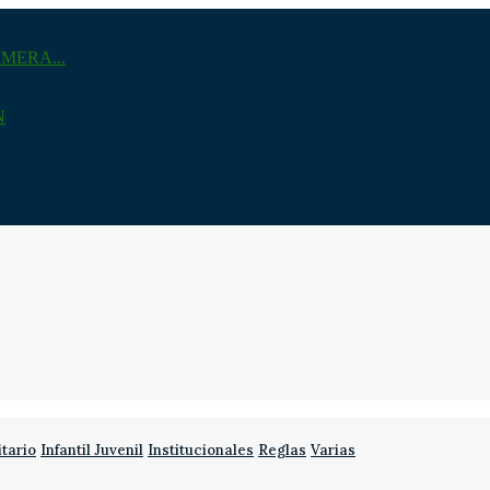
MERA...
N
itario
Infantil Juvenil
Institucionales
Reglas
Varias