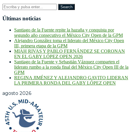
Últimas noticias
Santiago de la Fuente repite la hazaña y conquista por
segundo año consecutivo el México City Open de la GPM
Alejandro González toma el liderato del México City Open
III, primera etapa de la GPM
MIAH RIVAS Y PABLO FERNÁNDEZ SE CORONAN
EN EL GABY LÓPEZ OPEN 2026
Santiago de la Fuente y Sebastián Vázquez comparten el
liderato rumbo a la ronda final del México City Open III de la
GPM
REGINA JIMÉNEZ Y ALEJANDRO GAVITO LIDERAN
LA PRIMERA RONDA DEL GABY LÓPEZ OPEN
agosto 2026