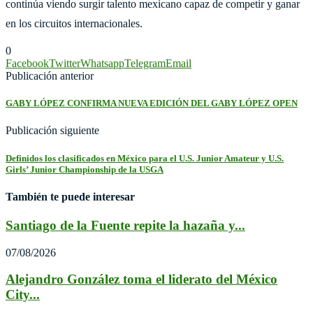
continúa viendo surgir talento mexicano capaz de competir y ganar
en los circuitos internacionales.
0
Facebook
Twitter
Whatsapp
Telegram
Email
Publicación anterior
GABY LÓPEZ CONFIRMA NUEVA EDICIÓN DEL GABY LÓPEZ OPEN
Publicación siguiente
Definidos los clasificados en México para el U.S. Junior Amateur y U.S.
Girls’ Junior Championship de la USGA
También te puede interesar
Santiago de la Fuente repite la hazaña y...
07/08/2026
Alejandro González toma el liderato del México
City...