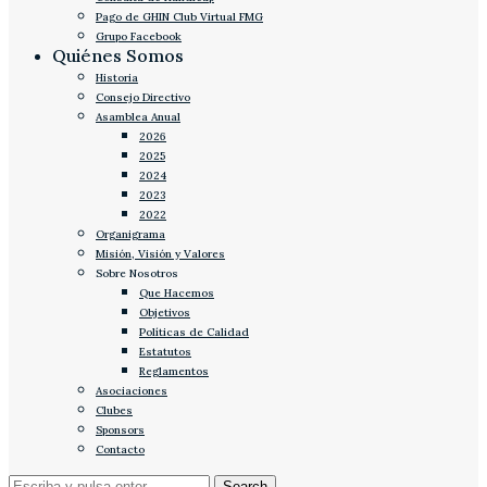
Pago de GHIN Club Virtual FMG
Grupo Facebook
Quiénes Somos
Historia
Consejo Directivo
Asamblea Anual
2026
2025
2024
2023
2022
Organigrama
Misión, Visión y Valores
Sobre Nosotros
Que Hacemos
Objetivos
Políticas de Calidad
Estatutos
Reglamentos
Asociaciones
Clubes
Sponsors
Contacto