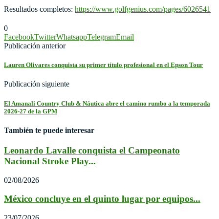
Resultados completos:
https://www.golfgenius.com/pages/6026541
0
Facebook
Twitter
Whatsapp
Telegram
Email
Publicación anterior
Lauren Olivares conquista su primer título profesional en el Epson Tour
Publicación siguiente
El Amanali Country Club & Náutica abre el camino rumbo a la temporada
2026-27 de la GPM
También te puede interesar
Leonardo Lavalle conquista el Campeonato
Nacional Stroke Play...
02/08/2026
México concluye en el quinto lugar por equipos...
23/07/2026