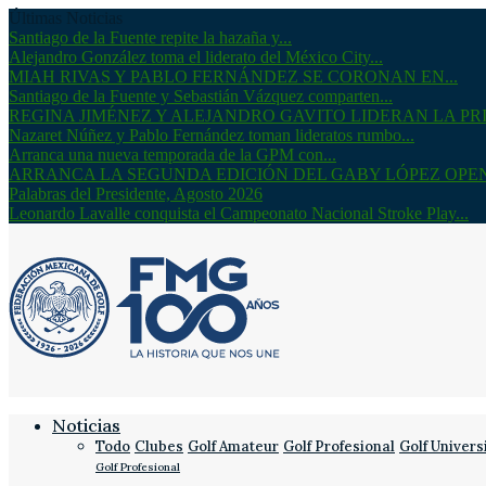
Últimas Noticias
Santiago de la Fuente repite la hazaña y...
Alejandro González toma el liderato del México City...
MIAH RIVAS Y PABLO FERNÁNDEZ SE CORONAN EN...
Santiago de la Fuente y Sebastián Vázquez comparten...
REGINA JIMÉNEZ Y ALEJANDRO GAVITO LIDERAN LA PRI
Nazaret Núñez y Pablo Fernández toman lideratos rumbo...
Arranca una nueva temporada de la GPM con...
ARRANCA LA SEGUNDA EDICIÓN DEL GABY LÓPEZ OPE
Palabras del Presidente, Agosto 2026
Leonardo Lavalle conquista el Campeonato Nacional Stroke Play...
Noticias
Todo
Clubes
Golf Amateur
Golf Profesional
Golf Univers
Golf Profesional