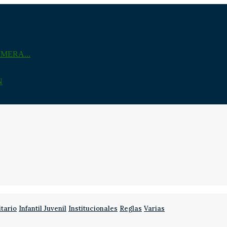
MERA...
N
itario
Infantil Juvenil
Institucionales
Reglas
Varias