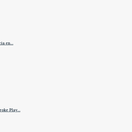
cia en…
roke Play…