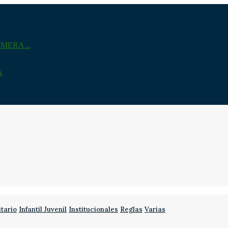
MERA...
N
itario
Infantil Juvenil
Institucionales
Reglas
Varias