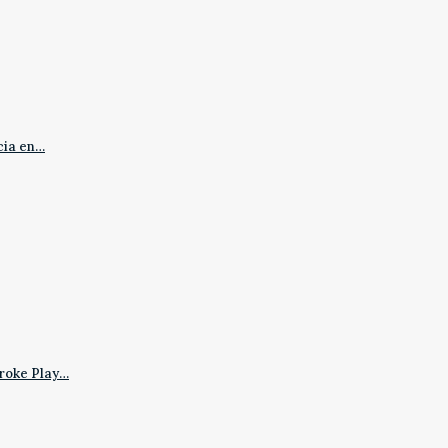
cia en…
roke Play…