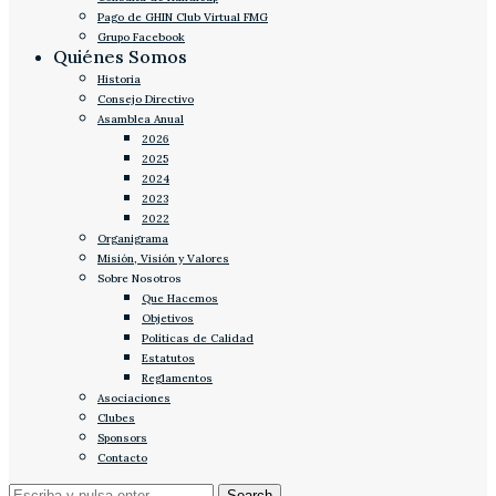
Pago de GHIN Club Virtual FMG
Grupo Facebook
Quiénes Somos
Historia
Consejo Directivo
Asamblea Anual
2026
2025
2024
2023
2022
Organigrama
Misión, Visión y Valores
Sobre Nosotros
Que Hacemos
Objetivos
Políticas de Calidad
Estatutos
Reglamentos
Asociaciones
Clubes
Sponsors
Contacto