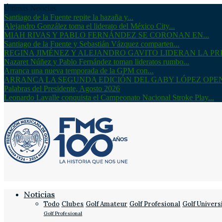
Últimas Noticias
Santiago de la Fuente repite la hazaña y...
Alejandro González toma el liderato del México City...
MIAH RIVAS Y PABLO FERNÁNDEZ SE CORONAN EN...
Santiago de la Fuente y Sebastián Vázquez comparten...
REGINA JIMÉNEZ Y ALEJANDRO GAVITO LIDERAN LA PRI
Nazaret Núñez y Pablo Fernández toman lideratos rumbo...
Arranca una nueva temporada de la GPM con...
ARRANCA LA SEGUNDA EDICIÓN DEL GABY LÓPEZ OPE
Palabras del Presidente, Agosto 2026
Leonardo Lavalle conquista el Campeonato Nacional Stroke Play...
Noticias
Todo
Clubes
Golf Amateur
Golf Profesional
Golf Univers
Golf Profesional