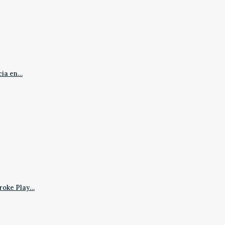
cia en…
roke Play…