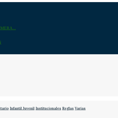
MERA...
N
itario
Infantil Juvenil
Institucionales
Reglas
Varias