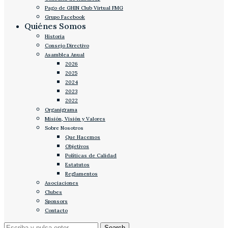
Pago de GHIN Club Virtual FMG
Grupo Facebook
Quiénes Somos
Historia
Consejo Directivo
Asamblea Anual
2026
2025
2024
2023
2022
Organigrama
Misión, Visión y Valores
Sobre Nosotros
Que Hacemos
Objetivos
Políticas de Calidad
Estatutos
Reglamentos
Asociaciones
Clubes
Sponsors
Contacto