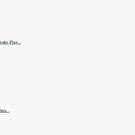
roke Play…
mbia…