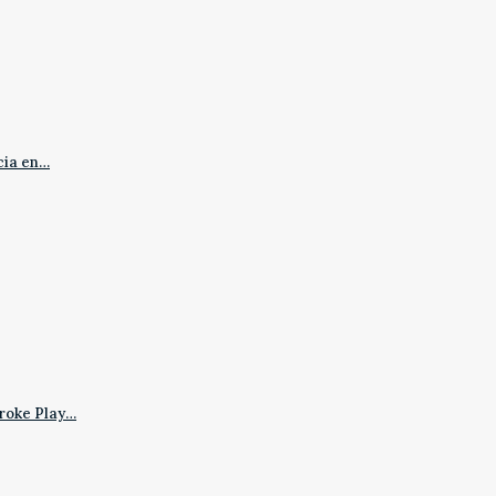
cia en…
roke Play…