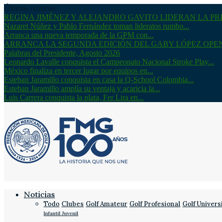
Últimas Noticias
REGINA JIMÉNEZ Y ALEJANDRO GAVITO LIDERAN LA PRI
Nazaret Núñez y Pablo Fernández toman lideratos rumbo...
Arranca una nueva temporada de la GPM con...
ARRANCA LA SEGUNDA EDICIÓN DEL GABY LÓPEZ OPE
Palabras del Presidente, Agosto 2026
Leonardo Lavalle conquista el Campeonato Nacional Stroke Play...
México finaliza en tercer lugar por equipos en...
Esteban Jaramillo conquista en casa la Q-School Colombia...
Esteban Jaramillo amplía su ventaja y acaricia la...
Luis Carrera conquista la plata, Fer Lira en...
Noticias
Todo
Clubes
Golf Amateur
Golf Profesional
Golf Univers
Infantil Juvenil