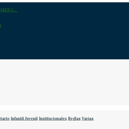
MERA...
N
itario
Infantil Juvenil
Institucionales
Reglas
Varias