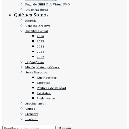
Pago de GHIN Club Virtual FMG
Grupo Facebook
Quiénes Somos
Historia
Consejo Directivo
Asamblea Anual
2026
2025
2024
2023
2022
Organigrama
Misión, Visión y Valores
Sobre Nosotros
Que Hacemos
Objetivos
Políticas de Calidad
Estatutos
Reglamentos
Asociaciones
Clubes
Sponsors
Contacto