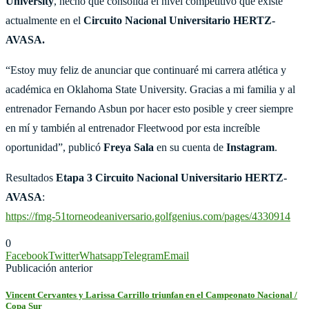
University
, hecho que consolida el nivel competitivo que existe
actualmente en el
Circuito Nacional Universitario HERTZ-
AVASA.
“Estoy muy feliz de anunciar que continuaré mi carrera atlética y
académica en Oklahoma State University. Gracias a mi familia y al
entrenador Fernando Asbun por hacer esto posible y creer siempre
en mí y también al entrenador Fleetwood por esta increíble
oportunidad”, publicó
Freya Sala
en su cuenta de
Instagram
.
Resultados
Etapa 3 Circuito Nacional Universitario HERTZ-
AVASA
:
https://fmg-51torneodeaniversario.golfgenius.com/pages/4330914
0
Facebook
Twitter
Whatsapp
Telegram
Email
Publicación anterior
Vincent Cervantes y Larissa Carrillo triunfan en el Campeonato Nacional /
Copa Sur