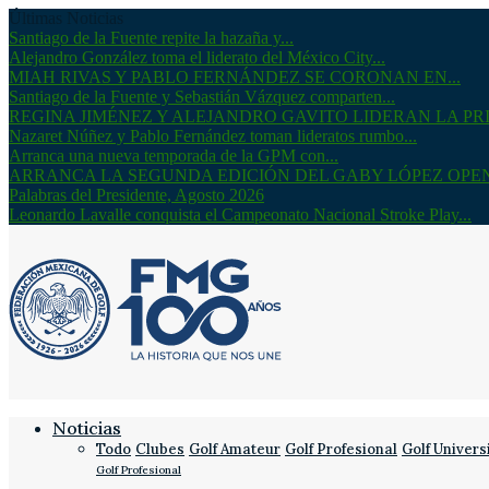
Últimas Noticias
Santiago de la Fuente repite la hazaña y...
Alejandro González toma el liderato del México City...
MIAH RIVAS Y PABLO FERNÁNDEZ SE CORONAN EN...
Santiago de la Fuente y Sebastián Vázquez comparten...
REGINA JIMÉNEZ Y ALEJANDRO GAVITO LIDERAN LA PRI
Nazaret Núñez y Pablo Fernández toman lideratos rumbo...
Arranca una nueva temporada de la GPM con...
ARRANCA LA SEGUNDA EDICIÓN DEL GABY LÓPEZ OPE
Palabras del Presidente, Agosto 2026
Leonardo Lavalle conquista el Campeonato Nacional Stroke Play...
Noticias
Todo
Clubes
Golf Amateur
Golf Profesional
Golf Univers
Golf Profesional