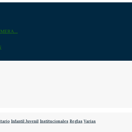
MERA...
N
itario
Infantil Juvenil
Institucionales
Reglas
Varias