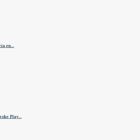
cia en…
roke Play…