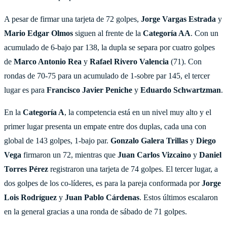
A pesar de firmar una tarjeta de 72 golpes,
Jorge Vargas Estrada
y
Mario Edgar Olmos
siguen al frente de la
Categoría AA
. Con un
acumulado de 6-bajo par 138, la dupla se separa por cuatro golpes
de
Marco Antonio Rea
y
Rafael Rivero Valencia
(71). Con
rondas de 70-75 para un acumulado de 1-sobre par 145, el tercer
lugar es para
Francisco Javier Peniche
y
Eduardo Schwartzman
.
En la
Categoría A
, la competencia está en un nivel muy alto y el
primer lugar presenta un empate entre dos duplas, cada una con
global de 143 golpes, 1-bajo par.
Gonzalo Galera Trillas
y
Diego
Vega
firmaron un 72, mientras que
Juan Carlos Vizcaino
y
Daniel
Torres Pérez
registraron una tarjeta de 74 golpes. El tercer lugar, a
dos golpes de los co-líderes, es para la pareja conformada por
Jorge
Lois Rodríguez
y
Juan Pablo Cárdenas
. Estos últimos escalaron
en la general gracias a una ronda de sábado de 71 golpes.