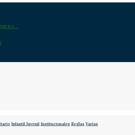
MERA...
N
itario
Infantil Juvenil
Institucionales
Reglas
Varias