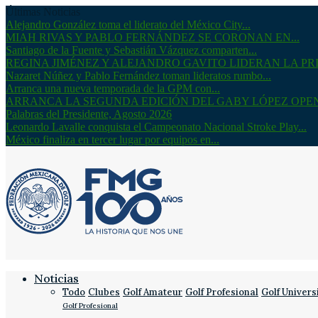
Últimas Noticias
Alejandro González toma el liderato del México City...
MIAH RIVAS Y PABLO FERNÁNDEZ SE CORONAN EN...
Santiago de la Fuente y Sebastián Vázquez comparten...
REGINA JIMÉNEZ Y ALEJANDRO GAVITO LIDERAN LA PRI
Nazaret Núñez y Pablo Fernández toman lideratos rumbo...
Arranca una nueva temporada de la GPM con...
ARRANCA LA SEGUNDA EDICIÓN DEL GABY LÓPEZ OPE
Palabras del Presidente, Agosto 2026
Leonardo Lavalle conquista el Campeonato Nacional Stroke Play...
México finaliza en tercer lugar por equipos en...
Noticias
Todo
Clubes
Golf Amateur
Golf Profesional
Golf Univers
Golf Profesional