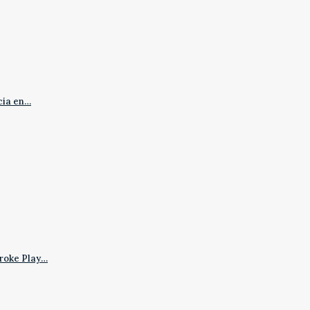
cia en…
roke Play…