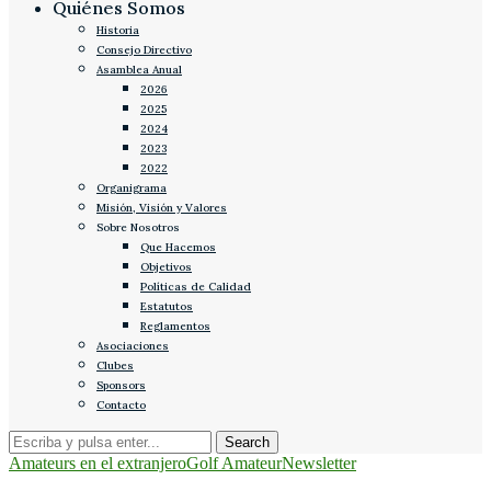
Quiénes Somos
Historia
Consejo Directivo
Asamblea Anual
2026
2025
2024
2023
2022
Organigrama
Misión, Visión y Valores
Sobre Nosotros
Que Hacemos
Objetivos
Políticas de Calidad
Estatutos
Reglamentos
Asociaciones
Clubes
Sponsors
Contacto
Amateurs en el extranjero
Golf Amateur
Newsletter