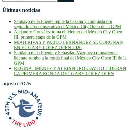
Últimas noticias
Santiago de la Fuente repite la hazaña y conquista por
segundo año consecutivo el México City Open de la GPM
Alejandro González toma el liderato del México City Open
III, primera etapa de la GPM
MIAH RIVAS Y PABLO FERNÁNDEZ SE CORONAN
EN EL GABY LÓPEZ OPEN 2026
Santiago de la Fuente y Sebastián Vázquez comparten el
liderato rumbo a la ronda final del México City Open III de la
GPM
REGINA JIMÉNEZ Y ALEJANDRO GAVITO LIDERAN
LA PRIMERA RONDA DEL GABY LÓPEZ OPEN
agosto 2026