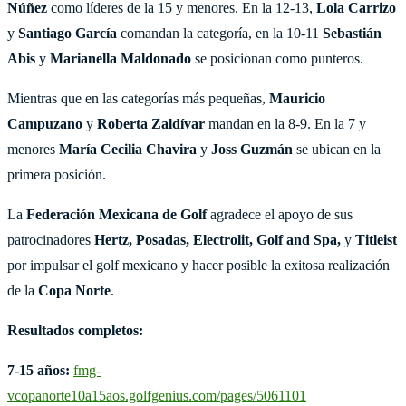
Núñez
como líderes de la 15 y menores. En la 12-13,
Lola
Carrizo
y
Santiago
García
comandan la categoría, en la 10-11
Sebastián
Abis
y
Marianella
Maldonado
se posicionan como punteros.
Mientras que en las categorías más pequeñas,
Mauricio
Campuzano
y
Roberta
Zaldívar
mandan en la 8-9. En la 7 y
menores
María
Cecilia
Chavira
y
Joss
Guzmán
se ubican en la
primera posición.
La
Federación Mexicana de Golf
agradece el apoyo de sus
patrocinadores
Hertz, Posadas, Electrolit, Golf and Spa,
y
Titleist
por impulsar el golf mexicano y hacer posible la exitosa realización
de la
Copa Norte
.
Resultados completos:
7-15 años:
fmg-
vcopanorte10a15aos.golfgenius.com/pages/5061101