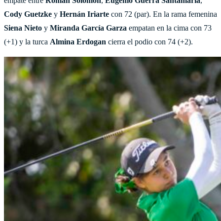
empate entre
Roman
Solomon
,
Eugenio
Guerra
Santamaría
,
Cody
Guetzke
y
Hernán
Iriarte
con 72 (par). En la rama femenina
Siena
Nieto
y
Miranda
García
Garza
empatan en la cima con 73
(+1) y la turca
Almina
Erdogan
cierra el podio con 74 (+2).