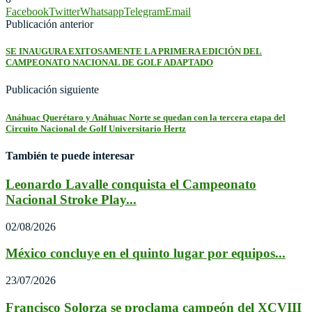
Facebook
Twitter
Whatsapp
Telegram
Email
Publicación anterior
SE INAUGURA EXITOSAMENTE LA PRIMERA EDICIÓN DEL
CAMPEONATO NACIONAL DE GOLF ADAPTADO
Publicación siguiente
Anáhuac Querétaro y Anáhuac Norte se quedan con la tercera etapa del
Circuito Nacional de Golf Universitario Hertz
También te puede interesar
Leonardo Lavalle conquista el Campeonato
Nacional Stroke Play...
02/08/2026
México concluye en el quinto lugar por equipos...
23/07/2026
Francisco Solorza se proclama campeón del XCVIII