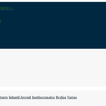
MERA...
N
itario
Infantil Juvenil
Institucionales
Reglas
Varias