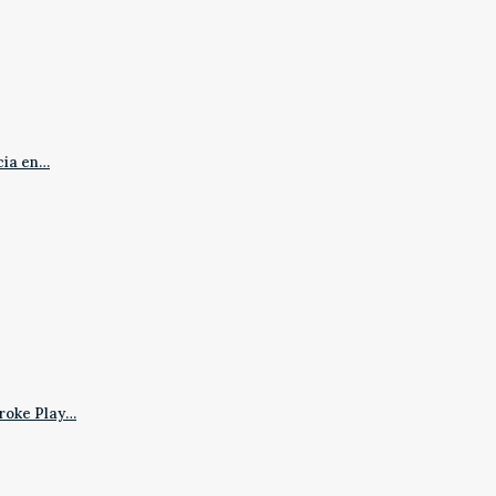
cia en…
roke Play…