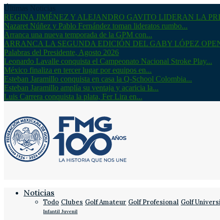
Últimas Noticias
REGINA JIMÉNEZ Y ALEJANDRO GAVITO LIDERAN LA PRI
Nazaret Núñez y Pablo Fernández toman lideratos rumbo...
Arranca una nueva temporada de la GPM con...
ARRANCA LA SEGUNDA EDICIÓN DEL GABY LÓPEZ OPE
Palabras del Presidente, Agosto 2026
Leonardo Lavalle conquista el Campeonato Nacional Stroke Play...
México finaliza en tercer lugar por equipos en...
Esteban Jaramillo conquista en casa la Q-School Colombia...
Esteban Jaramillo amplía su ventaja y acaricia la...
Luis Carrera conquista la plata, Fer Lira en...
Noticias
Todo
Clubes
Golf Amateur
Golf Profesional
Golf Univers
Infantil Juvenil