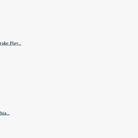
roke Play…
mbia…