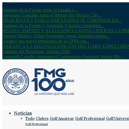
Últimas Noticias
Santiago de la Fuente repite la hazaña y...
Alejandro González toma el liderato del México City...
MIAH RIVAS Y PABLO FERNÁNDEZ SE CORONAN EN...
Santiago de la Fuente y Sebastián Vázquez comparten...
REGINA JIMÉNEZ Y ALEJANDRO GAVITO LIDERAN LA PRI
Nazaret Núñez y Pablo Fernández toman lideratos rumbo...
Arranca una nueva temporada de la GPM con...
ARRANCA LA SEGUNDA EDICIÓN DEL GABY LÓPEZ OPE
Palabras del Presidente, Agosto 2026
Leonardo Lavalle conquista el Campeonato Nacional Stroke Play...
Noticias
Todo
Clubes
Golf Amateur
Golf Profesional
Golf Univers
Golf Profesional