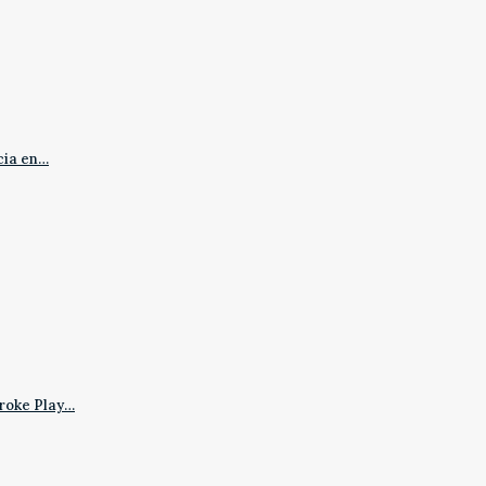
cia en…
roke Play…