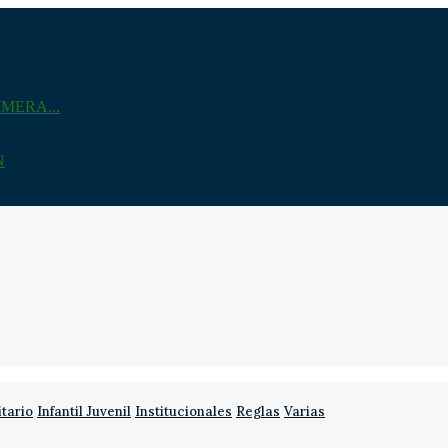
MERA...
N
itario
Infantil Juvenil
Institucionales
Reglas
Varias