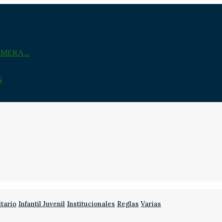
MERA...
N
itario
Infantil Juvenil
Institucionales
Reglas
Varias