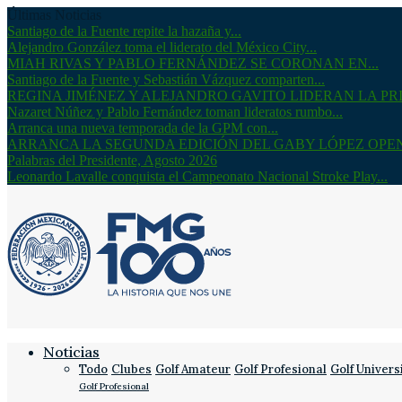
Últimas Noticias
Santiago de la Fuente repite la hazaña y...
Alejandro González toma el liderato del México City...
MIAH RIVAS Y PABLO FERNÁNDEZ SE CORONAN EN...
Santiago de la Fuente y Sebastián Vázquez comparten...
REGINA JIMÉNEZ Y ALEJANDRO GAVITO LIDERAN LA PRI
Nazaret Núñez y Pablo Fernández toman lideratos rumbo...
Arranca una nueva temporada de la GPM con...
ARRANCA LA SEGUNDA EDICIÓN DEL GABY LÓPEZ OPE
Palabras del Presidente, Agosto 2026
Leonardo Lavalle conquista el Campeonato Nacional Stroke Play...
Noticias
Todo
Clubes
Golf Amateur
Golf Profesional
Golf Univers
Golf Profesional