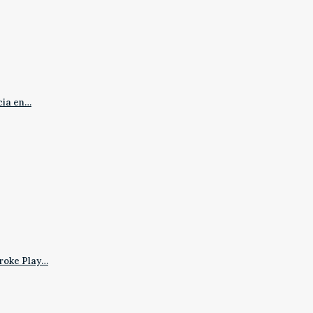
cia en…
roke Play…