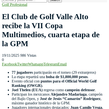
Golf Profesional
El Club de Golf Valle Alto
recibe la VII Copa
Multimedios, cuarta etapa de
la GPM
19/11/2025
986
Vistas
0
Facebook
Twitter
Whatsapp
Telegram
Email
77 jugadores
participarán en el torneo (29 extranjeros)
La etapa repartirá una
bolsa de $1,800,000 pesos
.
Evento oficial con
puntos para el Official World Golf
Ranking (OWGR)
.
Joel Thelen (EUA)
regresa como
campeón defensor
.
Participan los mexicanos
Alejandro Madariaga
, campeón
del Bajío Open, y
José de Jesús “Camarón” Rodríguez
,
máximo ganador histórico de la GPM.
Jugadores internacionales destacados:
Juan Camilo Vesga
,