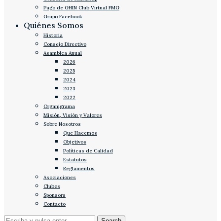
Pago de GHIN Club Virtual FMG
Grupo Facebook
Quiénes Somos
Historia
Consejo Directivo
Asamblea Anual
2026
2025
2024
2023
2022
Organigrama
Misión, Visión y Valores
Sobre Nosotros
Que Hacemos
Objetivos
Políticas de Calidad
Estatutos
Reglamentos
Asociaciones
Clubes
Sponsors
Contacto