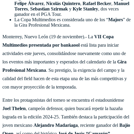
Felipe Álvarez
,
Nicolás Quintero
,
Rafael Becker
,
Manuel
Torres
,
Sebastian Szirmak
y
Kyle Stanley
, dos veces
ganador en el PGA Tour.
La Copa Multimedios es considerada uno de los “
Majors
” de
la Gira Profesional Mexicana.
Monterrey, Nuevo León (19 de noviembre).- La
VII Copa
Multimedios presentada por bankaool
está lista para iniciar
actividades este jueves, consolidándose nuevamente como uno de
los eventos más importantes y esperados del calendario de la
Gira
Profesional Mexicana
. Su prestigio, la exigencia del campo y la
calidad del field hacen de esta etapa una de las más competitivas y
con mayor proyección de la temporada.
Entre los protagonistas del torneo se encuentra el estadounidense
Joel Thelen
, campeón defensor, quien buscará repetir la hazaña
lograda en la edición 2024-25. También destaca la participación del
joven mexicano
Alejandro Madariaga
, reciente ganador del
Bajío
Open
, así como del histórico
José de Jesús “Camarón”