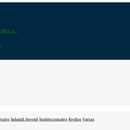
MERA...
N
itario
Infantil Juvenil
Institucionales
Reglas
Varias