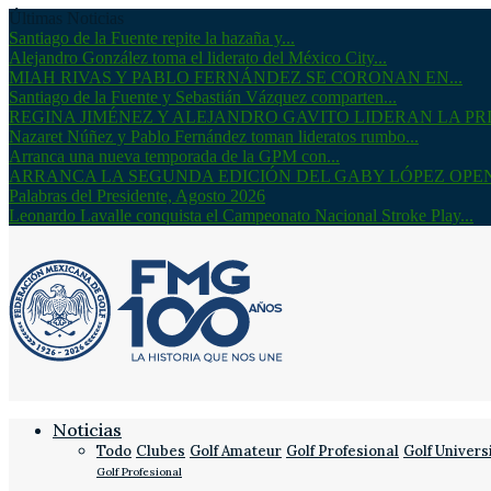
Últimas Noticias
Santiago de la Fuente repite la hazaña y...
Alejandro González toma el liderato del México City...
MIAH RIVAS Y PABLO FERNÁNDEZ SE CORONAN EN...
Santiago de la Fuente y Sebastián Vázquez comparten...
REGINA JIMÉNEZ Y ALEJANDRO GAVITO LIDERAN LA PRI
Nazaret Núñez y Pablo Fernández toman lideratos rumbo...
Arranca una nueva temporada de la GPM con...
ARRANCA LA SEGUNDA EDICIÓN DEL GABY LÓPEZ OPE
Palabras del Presidente, Agosto 2026
Leonardo Lavalle conquista el Campeonato Nacional Stroke Play...
Noticias
Todo
Clubes
Golf Amateur
Golf Profesional
Golf Univers
Golf Profesional