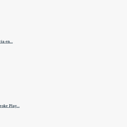
cia en…
roke Play…