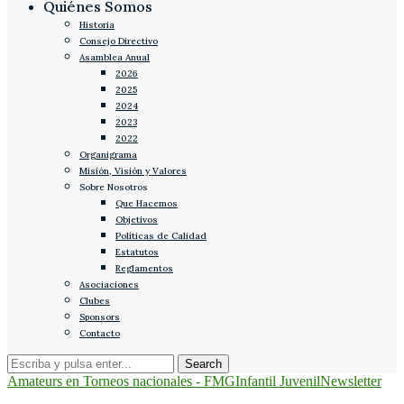
Quiénes Somos
Historia
Consejo Directivo
Asamblea Anual
2026
2025
2024
2023
2022
Organigrama
Misión, Visión y Valores
Sobre Nosotros
Que Hacemos
Objetivos
Políticas de Calidad
Estatutos
Reglamentos
Asociaciones
Clubes
Sponsors
Contacto
Amateurs en Torneos nacionales - FMG
Infantil Juvenil
Newsletter