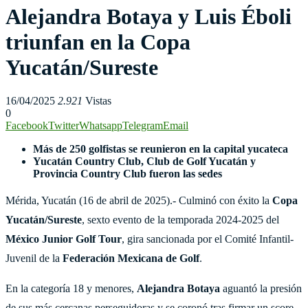
Alejandra Botaya y Luis Éboli
triunfan en la Copa
Yucatán/Sureste
16/04/2025
2.921
Vistas
0
Facebook
Twitter
Whatsapp
Telegram
Email
Más de 250 golfistas se reunieron en la capital yucateca
Yucatán Country Club, Club de Golf Yucatán y
Provincia Country Club fueron las sedes
Mérida, Yucatán (16 de abril de 2025).- Culminó con éxito la
Copa
Yucatán/Sureste
, sexto evento de la temporada 2024-2025 del
México Junior Golf Tour
, gira sancionada por el Comité Infantil-
Juvenil de la
Federación Mexicana de Golf
.
En la categoría 18 y menores,
Alejandra Botaya
aguantó la presión
de sus más cercanas perseguidoras y se coronó tras firmar un score