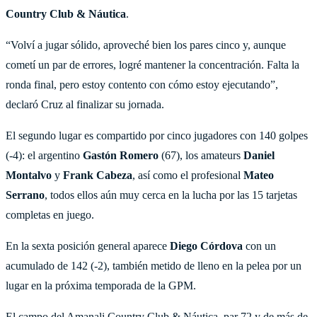
Country Club & Náutica
.
“Volví a jugar sólido, aproveché bien los pares cinco y, aunque
cometí un par de errores, logré mantener la concentración. Falta la
ronda final, pero estoy contento con cómo estoy ejecutando”,
declaró Cruz al finalizar su jornada.
El segundo lugar es compartido por cinco jugadores con 140 golpes
(-4): el argentino
Gastón Romero
(67), los amateurs
Daniel
Montalvo
y
Frank Cabeza
, así como el profesional
Mateo
Serrano
, todos ellos aún muy cerca en la lucha por las 15 tarjetas
completas en juego.
En la sexta posición general aparece
Diego Córdova
con un
acumulado de 142 (-2), también metido de lleno en la pelea por un
lugar en la próxima temporada de la GPM.
El campo del Amanali Country Club & Náutica, par 72 y de más de