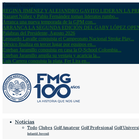
Últimas Noticias
REGINA JIMÉNEZ Y ALEJANDRO GAVITO LIDERAN LA PRI
Nazaret Núñez y Pablo Fernández toman lideratos rumbo...
Arranca una nueva temporada de la GPM con...
ARRANCA LA SEGUNDA EDICIÓN DEL GABY LÓPEZ OPE
Palabras del Presidente, Agosto 2026
Leonardo Lavalle conquista el Campeonato Nacional Stroke Play...
México finaliza en tercer lugar por equipos en...
Esteban Jaramillo conquista en casa la Q-School Colombia...
Esteban Jaramillo amplía su ventaja y acaricia la...
Luis Carrera conquista la plata, Fer Lira en...
Noticias
Todo
Clubes
Golf Amateur
Golf Profesional
Golf Univers
Infantil Juvenil