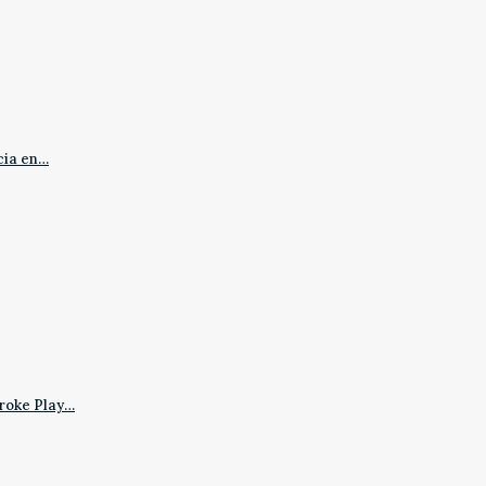
cia en…
roke Play…