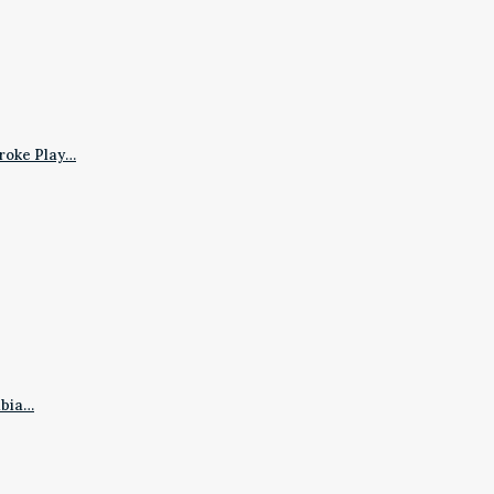
roke Play…
mbia…