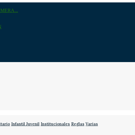
MERA...
N
itario
Infantil Juvenil
Institucionales
Reglas
Varias